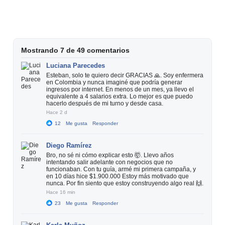
Mostrando 7 de 49 comentarios
Luciana Parecedes
Esteban, solo te quiero decir GRACIAS 🙏. Soy enfermera
en Colombia y nunca imaginé que podría generar
ingresos por internet. En menos de un mes, ya llevo el
equivalente a 4 salarios extra. Lo mejor es que puedo
hacerlo después de mi turno y desde casa.
Hace 2 d
12
Me gusta
Responder
Diego Ramírez
Bro, no sé ni cómo explicar esto 🤯. Llevo años
intentando salir adelante con negocios que no
funcionaban. Con tu guía, armé mi primera campaña, y
en 10 días hice $1.900.000 Estoy más motivado que
nunca. Por fin siento que estoy construyendo algo real 🙌.
Hace 16 min
23
Me gusta
Responder