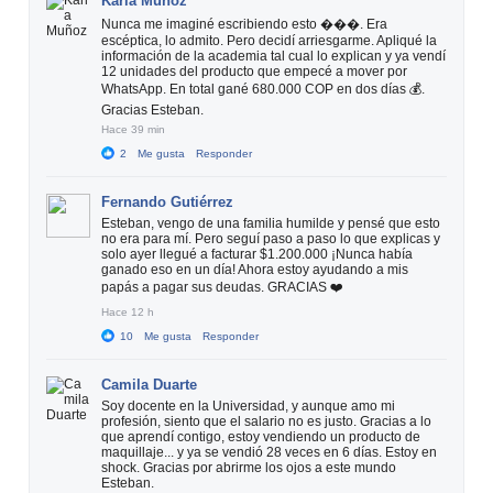
Karla Muñoz
Nunca me imaginé escribiendo esto ���. Era
escéptica, lo admito. Pero decidí arriesgarme. Apliqué la
información de la academia tal cual lo explican y ya vendí
12 unidades del producto que empecé a mover por
WhatsApp. En total gané 680.000 COP en dos días 💰.
Gracias Esteban.
Hace 39 min
2
Me gusta
Responder
Fernando Gutiérrez
Esteban, vengo de una familia humilde y pensé que esto
no era para mí. Pero seguí paso a paso lo que explicas y
solo ayer llegué a facturar $1.200.000 ¡Nunca había
ganado eso en un día! Ahora estoy ayudando a mis
papás a pagar sus deudas. GRACIAS ❤️
Hace 12 h
10
Me gusta
Responder
Camila Duarte
Soy docente en la Universidad, y aunque amo mi
profesión, siento que el salario no es justo. Gracias a lo
que aprendí contigo, estoy vendiendo un producto de
maquillaje... y ya se vendió 28 veces en 6 días. Estoy en
shock. Gracias por abrirme los ojos a este mundo
Esteban.