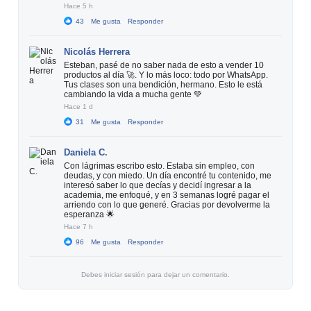
Hace 5 h
43
Me gusta
Responder
Nicolás Herrera
Esteban, pasé de no saber nada de esto a vender 10
productos al día 🚀. Y lo más loco: todo por WhatsApp.
Tus clases son una bendición, hermano. Esto le está
cambiando la vida a mucha gente 💚
Hace 1 d
31
Me gusta
Responder
Daniela C.
Con lágrimas escribo esto. Estaba sin empleo, con
deudas, y con miedo. Un día encontré tu contenido, me
interesó saber lo que decías y decidí ingresar a la
academia, me enfoqué, y en 3 semanas logré pagar el
arriendo con lo que generé. Gracias por devolverme la
esperanza 🌟
Hace 7 h
96
Me gusta
Responder
Debes iniciar sesión para dejar un comentario.