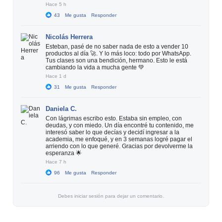
Hace 5 h
43
Me gusta
Responder
Nicolás Herrera
Esteban, pasé de no saber nada de esto a vender 10
productos al día 🚀. Y lo más loco: todo por WhatsApp.
Tus clases son una bendición, hermano. Esto le está
cambiando la vida a mucha gente 💚
Hace 1 d
31
Me gusta
Responder
Daniela C.
Con lágrimas escribo esto. Estaba sin empleo, con
deudas, y con miedo. Un día encontré tu contenido, me
interesó saber lo que decías y decidí ingresar a la
academia, me enfoqué, y en 3 semanas logré pagar el
arriendo con lo que generé. Gracias por devolverme la
esperanza 🌟
Hace 7 h
96
Me gusta
Responder
Debes iniciar sesión para dejar un comentario.