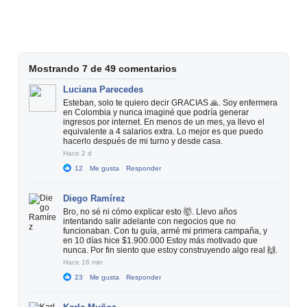
Mostrando 7 de 49 comentarios
Luciana Parecedes
Esteban, solo te quiero decir GRACIAS 🙏. Soy enfermera
en Colombia y nunca imaginé que podría generar
ingresos por internet. En menos de un mes, ya llevo el
equivalente a 4 salarios extra. Lo mejor es que puedo
hacerlo después de mi turno y desde casa.
Hace 2 d
12
Me gusta
Responder
Diego Ramírez
Bro, no sé ni cómo explicar esto 🤯. Llevo años
intentando salir adelante con negocios que no
funcionaban. Con tu guía, armé mi primera campaña, y
en 10 días hice $1.900.000 Estoy más motivado que
nunca. Por fin siento que estoy construyendo algo real 🙌.
Hace 16 min
23
Me gusta
Responder