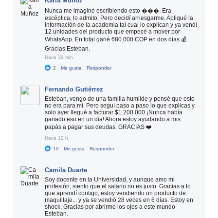
Karla Muñoz
Nunca me imaginé escribiendo esto ���. Era
escéptica, lo admito. Pero decidí arriesgarme. Apliqué la
información de la academia tal cual lo explican y ya vendí
12 unidades del producto que empecé a mover por
WhatsApp. En total gané 680.000 COP en dos días 💰.
Gracias Esteban.
Hace 39 min
2
Me gusta
Responder
Fernando Gutiérrez
Esteban, vengo de una familia humilde y pensé que esto
no era para mí. Pero seguí paso a paso lo que explicas y
solo ayer llegué a facturar $1.200.000 ¡Nunca había
ganado eso en un día! Ahora estoy ayudando a mis
papás a pagar sus deudas. GRACIAS ❤️
Hace 12 h
10
Me gusta
Responder
Camila Duarte
Soy docente en la Universidad, y aunque amo mi
profesión, siento que el salario no es justo. Gracias a lo
que aprendí contigo, estoy vendiendo un producto de
maquillaje... y ya se vendió 28 veces en 6 días. Estoy en
shock. Gracias por abrirme los ojos a este mundo
Esteban.